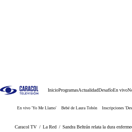
Inicio
Programas
Actualidad
Desafío
En vivo
No
En vivo 'Yo Me Llamo'
Bebé de Laura Tobón
Inscripciones 'Des
Juegos
Caracol TV
/
La Red
/
Sandra Beltrán relata la dura enferme