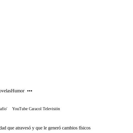
PUBLICIDAD
velas
Humor
afío'
YouTube Caracol Televisión
dad que atravesó y que le generó cambios físicos