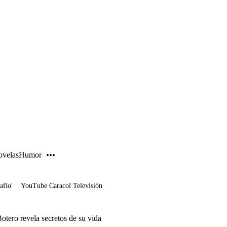
PUBLICIDAD
velas
Humor
afío'
YouTube Caracol Televisión
otero revela secretos de su vida