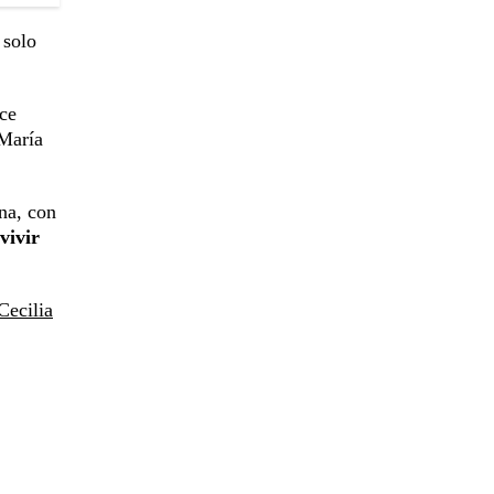
 solo
ce
 María
na, con
vivir
Cecilia