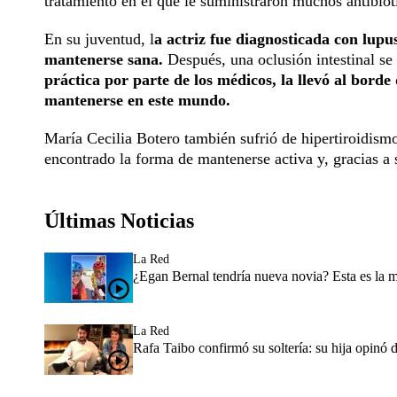
tratamiento en el que le suministraron muchos antibióti
En su juventud, l
a actriz fue diagnosticada con lupu
mantenerse sana.
Después, una oclusión intestinal se 
práctica por parte de los médicos, la llevó al borde
mantenerse en este mundo.
María Cecilia Botero también sufrió de hipertiroidis
encontrado la forma de mantenerse activa y, gracias a s
Últimas Noticias
La Red
¿Egan Bernal tendría nueva novia? Esta es la 
La Red
Rafa Taibo confirmó su soltería: su hija opinó 