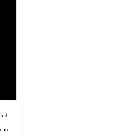
alud
a un