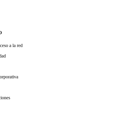
O
ceso a la red
idad
orporativa
ciones