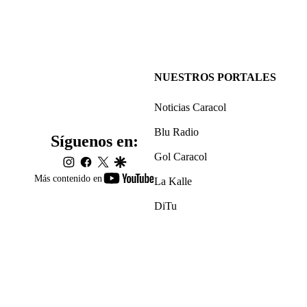
NUESTROS PORTALES
Noticias Caracol
Blu Radio
Síguenos en:
Gol Caracol
instagram
facebook
twitter
google
youtube-
Más contenido en
La Kalle
footer
DiTu