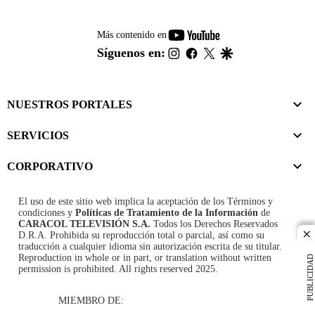
youtube-
Más contenido en
footer
instagram
facebook
twitter
google
Síguenos en:
NUESTROS PORTALES
SERVICIOS
CORPORATIVO
El uso de este sitio web implica la aceptación de los
Términos y
condiciones
y
Políticas de Tratamiento de la Información
de
CARACOL TELEVISIÓN S.A.
Todos los Derechos Reservados
D.R.A. Prohibida su reproducción total o parcial, así como su
cl
traducción a cualquier idioma sin autorización escrita de su titular.
Reproduction in whole or in part, or translation without written
PUBLICIDAD
permission is prohibited. All rights reserved 2025.
MIEMBRO DE: