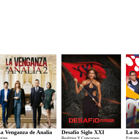
a Venganza de Analía
Desafío Siglo XXI
La R
eries
Realities Y Concursos
Entret