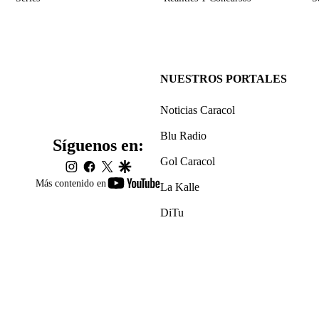
NUESTROS PORTALES
Noticias Caracol
Blu Radio
Síguenos en:
Gol Caracol
instagram
facebook
twitter
google
youtube-
Más contenido en
La Kalle
footer
DiTu