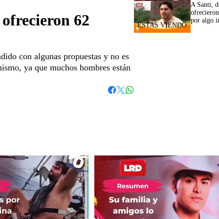
A Santi, d
ofreciero
 ofrecieron 62
por algo i
ndido con algunas propuestas y no es
o mismo, ya que muchos hombres están
Whatsapp
Facebook
Twitter