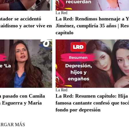
La Red
tador se accidentó
La Red: Rendimos homenaje a Y
aidismo y actor vive en
Jiménez, cumpliría 35 años | R
capítulo
La Red
a pasado con Camila
La Red: Resumen capítulo: Hija
a Esguerra y María
famosa cantante confesó que toc
fondo por depresión
ARGAR MÁS