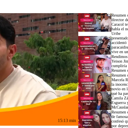
Resumen c
director d
Caracol te
15:08
habla el n
Uribe
presentado
accidentó
paracaidi
11:16
vive en u
Rendimos
Yeison Ji
cumpliría 
15:03
Resumen c
Resumen c
Marcela R
la inocenc
15:03
novio en l
qué ha pa
Camila Zá
Esguerra 
11:25
McCausla
Resumen c
de famosa
15:13 min
confesó q
14:10
por depre