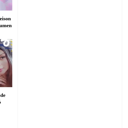
eison
esumen
 de
ó