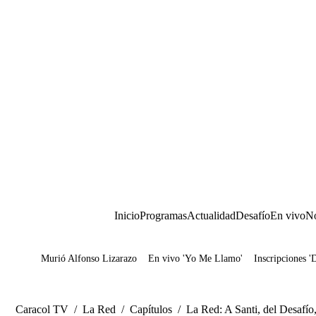
Inicio
Programas
Actualidad
Desafío
En vivo
No
Murió Alfonso Lizarazo
En vivo 'Yo Me Llamo'
Inscripciones '
Juegos
Caracol TV
/
La Red
/
Capítulos
/
La Red: A Santi, del Desafío,