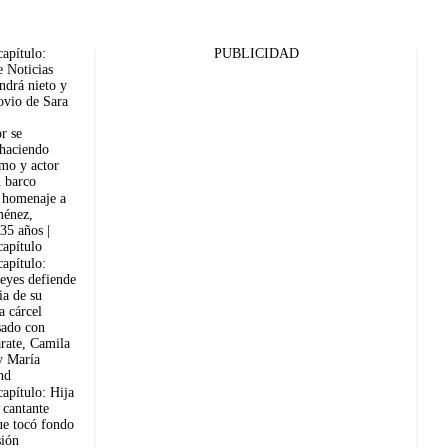
apítulo:
PUBLICIDAD
e Noticias
ndrá nieto y
ovio de Sara
r se
 haciendo
smo y actor
n barco
 homenaje a
ménez,
35 años |
apítulo
apítulo:
eyes defiende
ia de su
a cárcel
sado con
rate, Camila
y María
nd
apítulo: Hija
 cantante
ue tocó fondo
sión