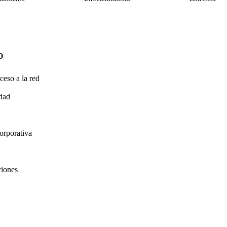
O
ceso a la red
idad
orporativa
ciones