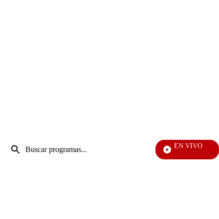
Entrada
EN VIVO
de
Televentas
Enviar
búsqueda
búsqueda