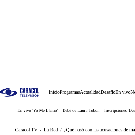
Inicio
Programas
Actualidad
Desafío
En vivo
No
En vivo 'Yo Me Llamo'
Bebé de Laura Tobón
Inscripciones 'Des
Juegos
Caracol TV
/
La Red
/
¿Qué pasó con las acusaciones de ma