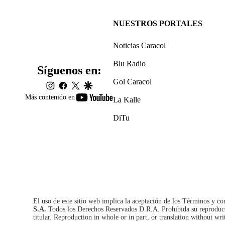
NUESTROS PORTALES
Noticias Caracol
Blu Radio
Síguenos en:
Gol Caracol
instagram
facebook
twitter
google
youtube-
Más contenido en
La Kalle
footer
DiTu
El uso de este sitio web implica la aceptación de los
Términos y co
S.A.
Todos los Derechos Reservados D.R.A. Prohibida su reproducció
titular. Reproduction in whole or in part, or translation without wri