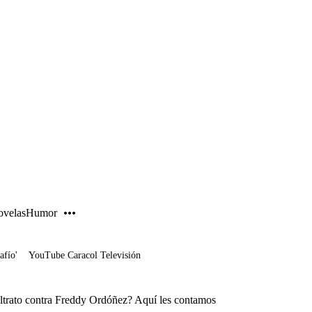
PUBLICIDAD
velas
Humor
afío'
YouTube Caracol Televisión
ltrato contra Freddy Ordóñez? Aquí les contamos