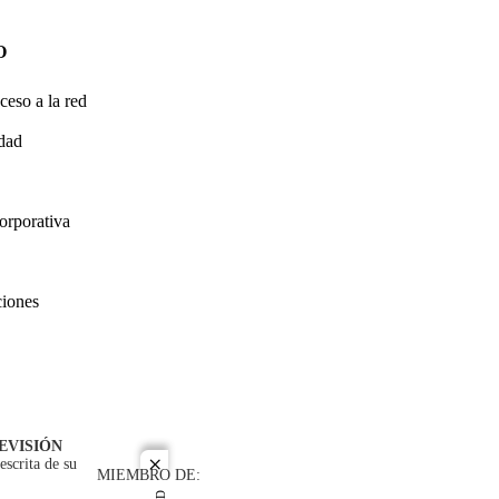
O
ceso a la red
idad
orporativa
ciones
EVISIÓN
escrita de su
close
MIEMBRO DE: