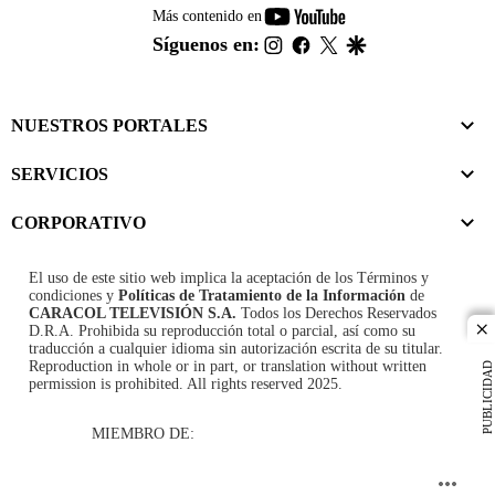
youtube-
Más contenido en
footer
instagram
facebook
twitter
google
Síguenos en:
NUESTROS PORTALES
SERVICIOS
CORPORATIVO
El uso de este sitio web implica la aceptación de los
Términos y
condiciones
y
Políticas de Tratamiento de la Información
de
CARACOL TELEVISIÓN S.A.
Todos los Derechos Reservados
D.R.A. Prohibida su reproducción total o parcial, así como su
cl
traducción a cualquier idioma sin autorización escrita de su titular.
Reproduction in whole or in part, or translation without written
PUBLICIDAD
permission is prohibited. All rights reserved 2025.
MIEMBRO DE: