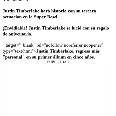
Justin Timberlake hará historia con su tercera
actuación en la Super Bowl.
¡Envidiable! Justin Timberlake se lució con su regalo
de aniversario.
" target="_blank" rel="nofollow noreferrer noopener"
type="text/html">
Justin Timberlake, regresa más
"personal" en su primer álbum en cinco años.
PUBLICIDAD