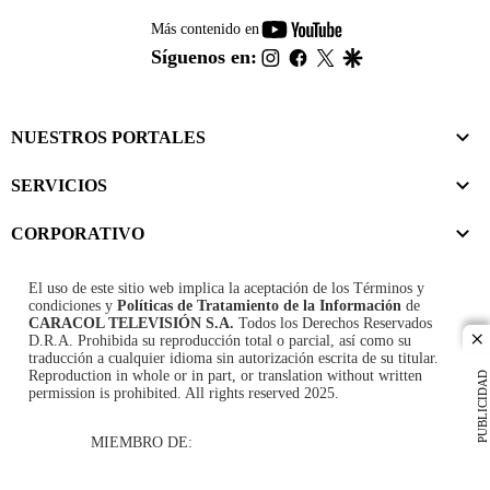
youtube-
Más contenido en
footer
instagram
facebook
twitter
google
Síguenos en:
NUESTROS PORTALES
SERVICIOS
CORPORATIVO
El uso de este sitio web implica la aceptación de los
Términos y
condiciones
y
Políticas de Tratamiento de la Información
de
CARACOL TELEVISIÓN S.A.
Todos los Derechos Reservados
D.R.A. Prohibida su reproducción total o parcial, así como su
cl
traducción a cualquier idioma sin autorización escrita de su titular.
Reproduction in whole or in part, or translation without written
PUBLICIDAD
permission is prohibited. All rights reserved 2025.
MIEMBRO DE: