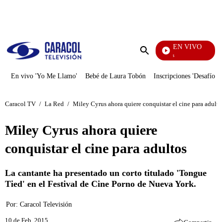
PUBLICIDAD
EN VIVO
También Caerás
Enviar
búsqueda
En vivo 'Yo Me Llamo'
Bebé de Laura Tobón
Inscripciones 'Desafío'
Caracol TV
/
La Red
/
Miley Cyrus ahora quiere conquistar el cine para adulto
Miley Cyrus ahora quiere
conquistar el cine para adultos
La cantante ha presentado un corto titulado 'Tongue
Tied' en el Festival de Cine Porno de Nueva York.
Por:
Caracol Televisión
10 de Feb, 2015