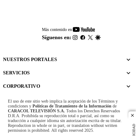
youtube-
Más contenido en
footer
instagram
facebook
twitter
google
Síguenos en:
NUESTROS PORTALES
SERVICIOS
CORPORATIVO
El uso de este sitio web implica la aceptación de los
Términos y
condiciones
y
Políticas de Tratamiento de la Información
de
CARACOL TELEVISIÓN S.A.
Todos los Derechos Reservados
D.R.A. Prohibida su reproducción total o parcial, así como su
cl
traducción a cualquier idioma sin autorización escrita de su titular.
Reproduction in whole or in part, or translation without written
PUBLICIDAD
permission is prohibited. All rights reserved 2025.