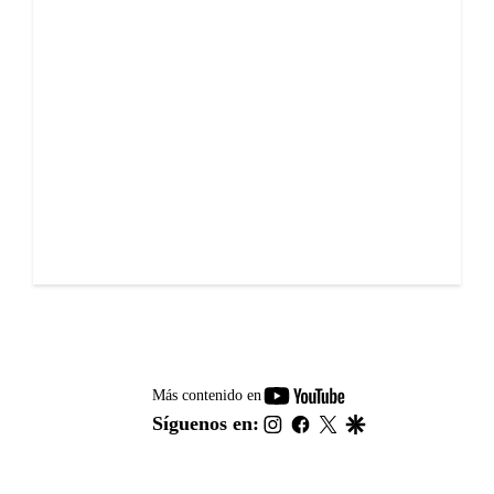
youtube-
Más contenido en
footer
instagram
facebook
twitter
google
Síguenos en: