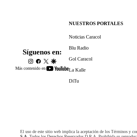
NUESTROS PORTALES
Noticias Caracol
Blu Radio
Síguenos en:
Gol Caracol
instagram
facebook
twitter
google
youtube-
Más contenido en
La Kalle
footer
DiTu
El uso de este sitio web implica la aceptación de los
Términos y co
S.A.
Todos los Derechos Reservados D.R.A. Prohibida su reproducció