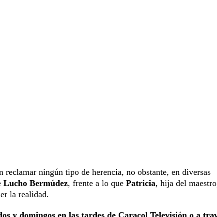
en reclamar ningún tipo de herencia, no obstante, en diversas
e
Lucho Bermúdez
, frente a lo que
Patricia
, hija del maestro
er la realidad.
os y domingos en las tardes de Caracol Televisión o a tra