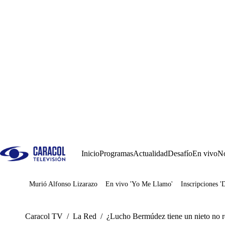
Inicio
Programas
Actualidad
Desafío
En vivo
No
Murió Alfonso Lizarazo
En vivo 'Yo Me Llamo'
Inscripciones '
Juegos
Caracol TV
/
La Red
/
¿Lucho Bermúdez tiene un nieto no re