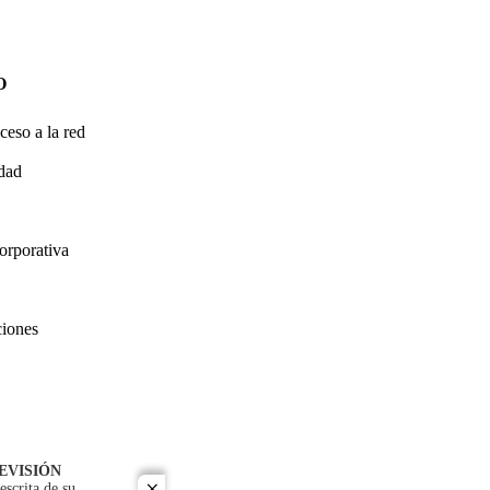
O
ceso a la red
idad
orporativa
ciones
EVISIÓN
escrita de su