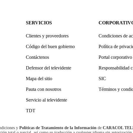
SERVICIOS
CORPORATIV
Clientes y proveedores
Condiciones de ac
Código del buen gobierno
Política de privac
Contáctenos
Portal corporativo
Defensor del televidente
Responsabilidad c
Mapa del sitio
SIC
Pauta con nosotros
Términos y condi
Servicio al televidente
TDT
ndiciones
y
Políticas de Tratamiento de la Información
de
CARACOL TEL
n total o parcial, así como su traducción a cualquier idioma sin autorización 