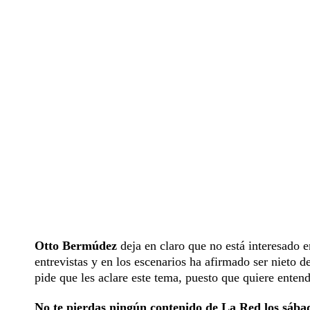
Otto Bermúdez
deja en claro que no está interesado 
entrevistas y en los escenarios ha afirmado ser nieto d
pide que les aclare este tema, puesto que quiere entend
No te pierdas ningún contenido de
La Red
los sábad