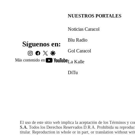
NUESTROS PORTALES
Noticias Caracol
Blu Radio
Síguenos en:
Gol Caracol
instagram
facebook
twitter
google
youtube-
Más contenido en
La Kalle
footer
DiTu
El uso de este sitio web implica la aceptación de los
Términos y co
S.A.
Todos los Derechos Reservados D.R.A. Prohibida su reproducció
titular. Reproduction in whole or in part, or translation without wri