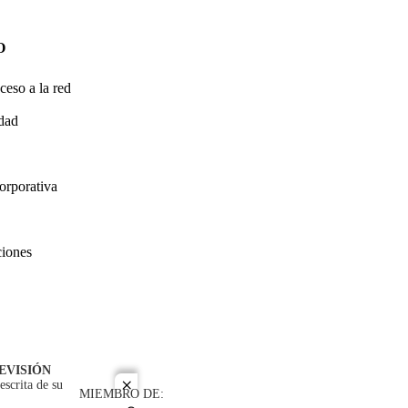
O
ceso a la red
idad
orporativa
ciones
EVISIÓN
escrita de su
close
MIEMBRO DE: