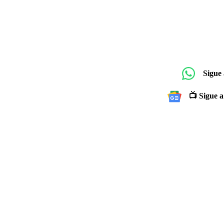
Sigue
📺 Sigue a