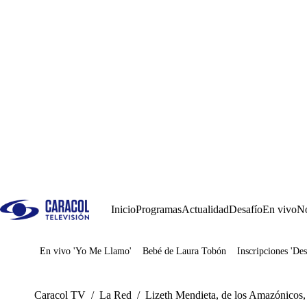
Inicio
Programas
Actualidad
Desafío
En vivo
No
En vivo 'Yo Me Llamo'
Bebé de Laura Tobón
Inscripciones 'Des
Juegos
Caracol TV
/
La Red
/
Lizeth Mendieta, de los Amazónicos, 