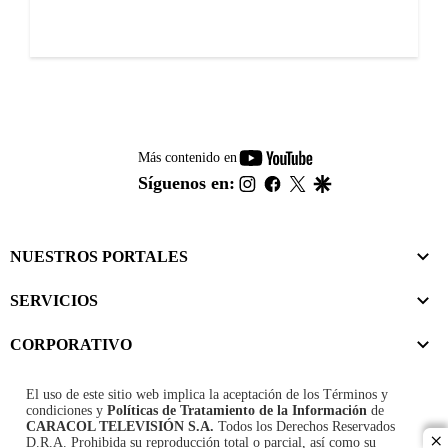
youtube-
Más contenido en
footer
instagram
facebook
twitter
google
Síguenos en:
NUESTROS PORTALES
SERVICIOS
CORPORATIVO
El uso de este sitio web implica la aceptación de los
Términos y
condiciones
y
Políticas de Tratamiento de la Información
de
CARACOL TELEVISIÓN S.A.
Todos los Derechos Reservados
D.R.A. Prohibida su reproducción total o parcial, así como su
cl