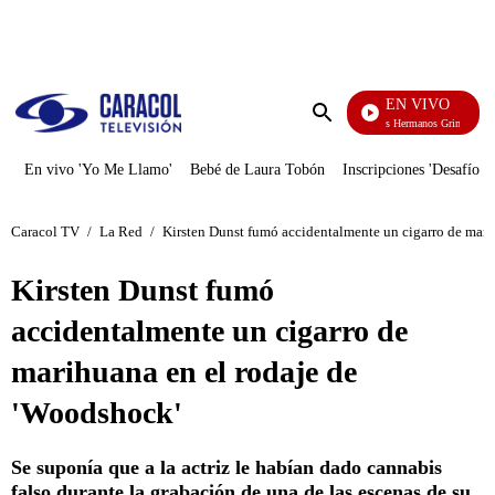
PUBLICIDAD
EN VIVO
Cuentos De Los Hermanos Grimm
Enviar
búsqueda
En vivo 'Yo Me Llamo'
Bebé de Laura Tobón
Inscripciones 'Desafío'
Caracol TV
/
La Red
/
Kirsten Dunst fumó accidentalmente un cigarro de mari
Kirsten Dunst fumó
accidentalmente un cigarro de
marihuana en el rodaje de
'Woodshock'
Se suponía que a la actriz le habían dado cannabis
falso durante la grabación de una de las escenas de su