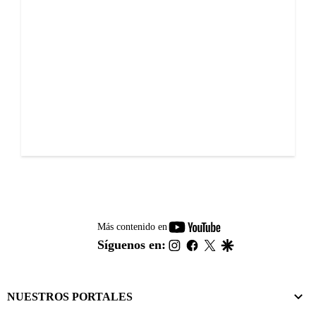
youtube-
Más contenido en
footer
instagram
facebook
twitter
google
Síguenos en:
NUESTROS PORTALES