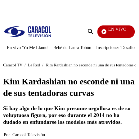
PUBLICIDAD
EN VIVO
Noticias
Enviar
búsqueda
En vivo 'Yo Me Llamo'
Bebé de Laura Tobón
Inscripciones 'Desafío'
Caracol TV
/
La Red
/
Kim Kardashian no esconde ni una de sus tentadoras cu
Kim Kardashian no esconde ni una
de sus tentadoras curvas
Si hay algo de lo que Kim presume orgullosa es de su
voluptuosa figura, por eso durante el 2014 no ha
dudado en enfundarse los modelos más atrevidos.
Por:
Caracol Televisión