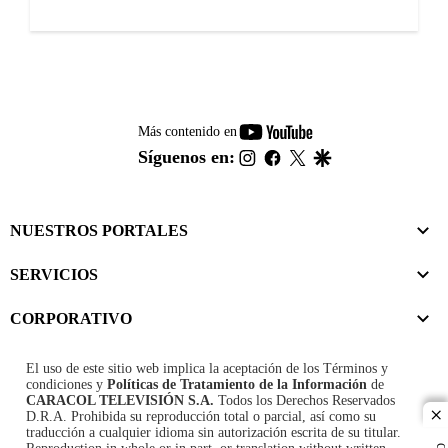
youtube-
Más contenido en
footer
instagram
facebook
twitter
google
Síguenos en:
NUESTROS PORTALES
SERVICIOS
CORPORATIVO
El uso de este sitio web implica la aceptación de los
Términos y
condiciones
y
Políticas de Tratamiento de la Información
de
CARACOL TELEVISIÓN S.A.
Todos los Derechos Reservados
D.R.A. Prohibida su reproducción total o parcial, así como su
cl
traducción a cualquier idioma sin autorización escrita de su titular.