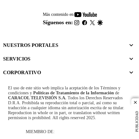
youtube-
Más contenido en
footer
instagram
facebook
twitter
google
Síguenos en:
NUESTROS PORTALES
SERVICIOS
CORPORATIVO
El uso de este sitio web implica la aceptación de los
Términos y
condiciones
y
Políticas de Tratamiento de la Información
de
CARACOL TELEVISIÓN S.A.
Todos los Derechos Reservados
D.R.A. Prohibida su reproducción total o parcial, así como su
cl
traducción a cualquier idioma sin autorización escrita de su titular.
Reproduction in whole or in part, or translation without written
PUBLICIDAD
permission is prohibited. All rights reserved 2025.
MIEMBRO DE: