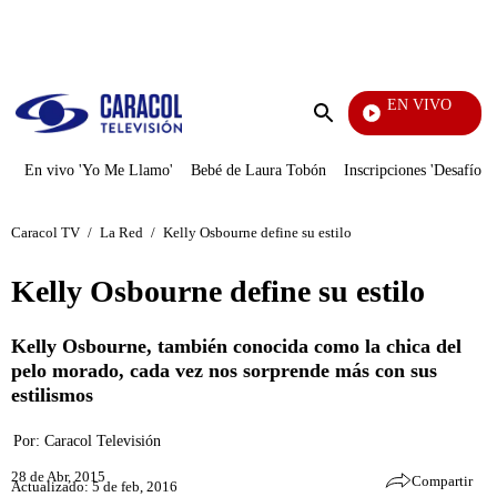
PUBLICIDAD
EN VIVO
Televe
Enviar
búsqueda
En vivo 'Yo Me Llamo'
Bebé de Laura Tobón
Inscripciones 'Desafío'
Caracol TV
/
La Red
/
Kelly Osbourne define su estilo
Kelly Osbourne define su estilo
Kelly Osbourne, también conocida como la chica del
pelo morado, cada vez nos sorprende más con sus
estilismos
Por:
Caracol Televisión
28 de Abr, 2015
Compartir
Actualizado: 5 de feb, 2016