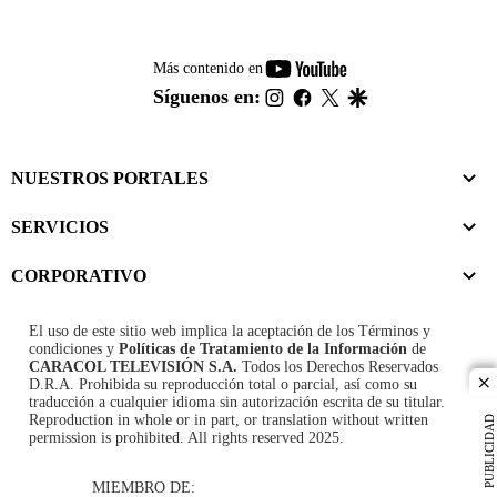
youtube-
Más contenido en
footer
instagram
facebook
twitter
google
Síguenos en:
NUESTROS PORTALES
SERVICIOS
CORPORATIVO
El uso de este sitio web implica la aceptación de los
Términos y
condiciones
y
Políticas de Tratamiento de la Información
de
CARACOL TELEVISIÓN S.A.
Todos los Derechos Reservados
D.R.A. Prohibida su reproducción total o parcial, así como su
cl
traducción a cualquier idioma sin autorización escrita de su titular.
Reproduction in whole or in part, or translation without written
PUBLICIDAD
permission is prohibited. All rights reserved 2025.
MIEMBRO DE: