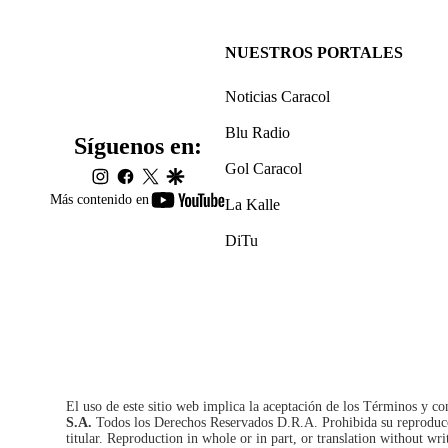
NUESTROS PORTALES
Noticias Caracol
Blu Radio
Síguenos en:
Gol Caracol
instagram
facebook
twitter
google
youtube-
Más contenido en
La Kalle
footer
DiTu
El uso de este sitio web implica la aceptación de los
Términos y co
S.A.
Todos los Derechos Reservados D.R.A. Prohibida su reproducció
titular. Reproduction in whole or in part, or translation without wri