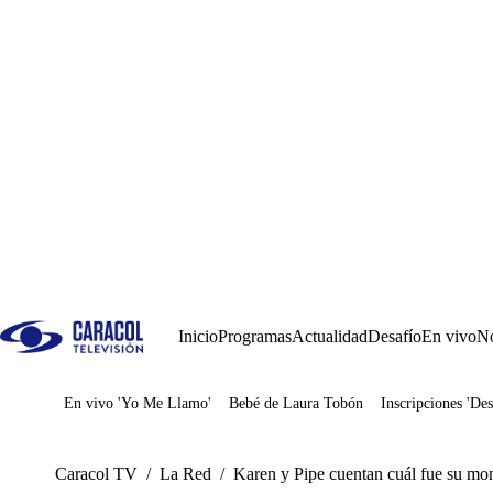
Inicio
Programas
Actualidad
Desafío
En vivo
No
En vivo 'Yo Me Llamo'
Bebé de Laura Tobón
Inscripciones 'Des
Juegos
Caracol TV
/
La Red
/
Karen y Pipe cuentan cuál fue su mo