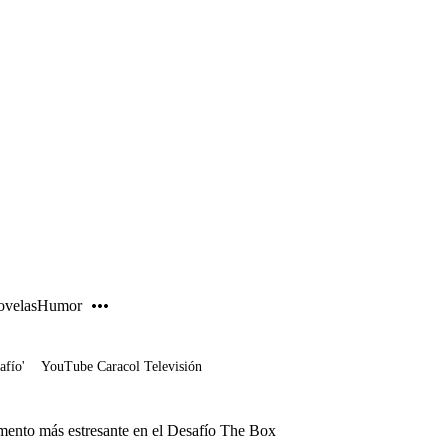
PUBLICIDAD
velas
Humor
afío'
YouTube Caracol Televisión
mento más estresante en el Desafío The Box