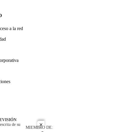
O
ceso a la red
idad
orporativa
ciones
EVISIÓN
escrita de su
close
MIEMBRO DE: