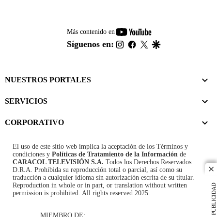
youtube-
Más contenido en
footer
instagram
facebook
twitter
google
Síguenos en:
NUESTROS PORTALES
SERVICIOS
CORPORATIVO
El uso de este sitio web implica la aceptación de los
Términos y
condiciones
y
Políticas de Tratamiento de la Información
de
CARACOL TELEVISIÓN S.A.
Todos los Derechos Reservados
D.R.A. Prohibida su reproducción total o parcial, así como su
cl
traducción a cualquier idioma sin autorización escrita de su titular.
Reproduction in whole or in part, or translation without written
PUBLICIDAD
permission is prohibited. All rights reserved 2025.
MIEMBRO DE: