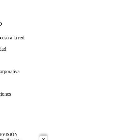
O
ceso a la red
idad
orporativa
ciones
EVISIÓN
escrita de su