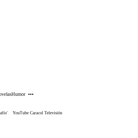
PUBLICIDAD
velas
Humor
afío'
YouTube Caracol Televisión