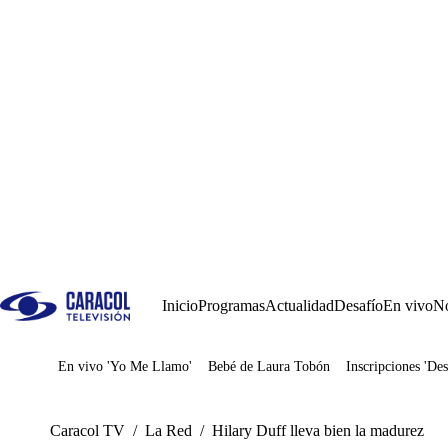
Inicio
Programas
Actualidad
Desafío
En vivo
No
En vivo 'Yo Me Llamo'
Bebé de Laura Tobón
Inscripciones 'Des
Juegos
Caracol TV
/
La Red
/
Hilary Duff lleva bien la madurez