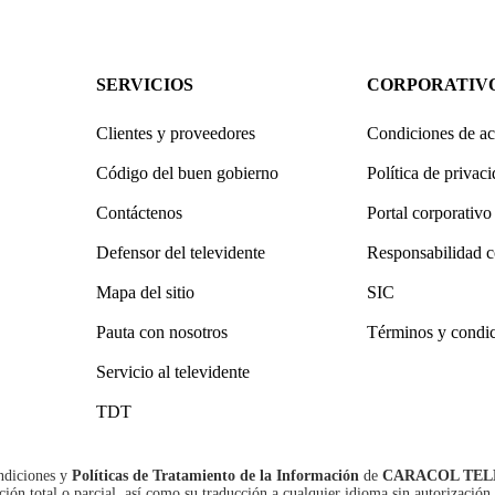
SERVICIOS
CORPORATIV
Clientes y proveedores
Condiciones de ac
Código del buen gobierno
Política de privac
Contáctenos
Portal corporativo
Defensor del televidente
Responsabilidad c
Mapa del sitio
SIC
Pauta con nosotros
Términos y condi
Servicio al televidente
TDT
ndiciones
y
Políticas de Tratamiento de la Información
de
CARACOL TEL
n total o parcial, así como su traducción a cualquier idioma sin autorización 