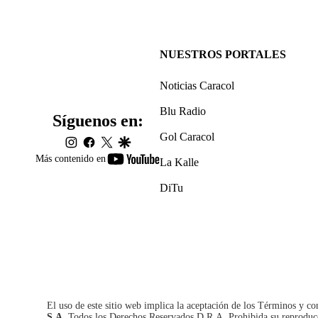
NUESTROS PORTALES
Noticias Caracol
Blu Radio
Síguenos en:
Gol Caracol
instagram
facebook
twitter
google
youtube-
Más contenido en
La Kalle
footer
DiTu
El uso de este sitio web implica la aceptación de los
Términos y co
S.A.
Todos los Derechos Reservados D.R.A. Prohibida su reproducció