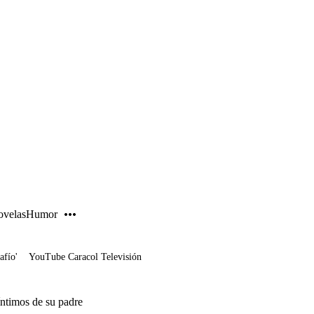
PUBLICIDAD
velas
Humor
afío'
YouTube Caracol Televisión
íntimos de su padre