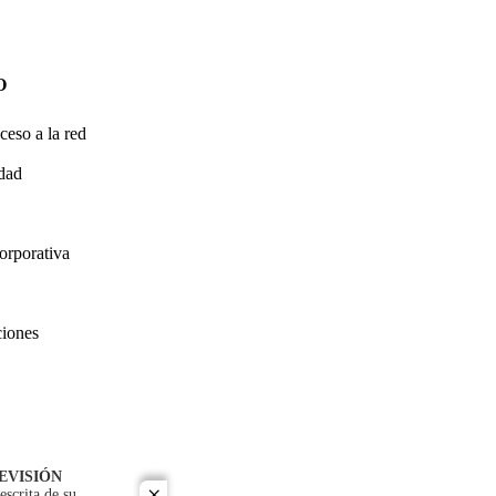
O
ceso a la red
idad
orporativa
ciones
EVISIÓN
escrita de su