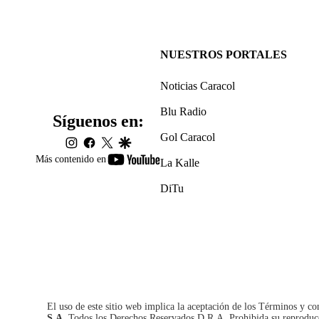
NUESTROS PORTALES
Noticias Caracol
Blu Radio
Síguenos en:
Gol Caracol
instagram
facebook
twitter
google
youtube-
Más contenido en
La Kalle
footer
DiTu
El uso de este sitio web implica la aceptación de los
Términos y co
S.A.
Todos los Derechos Reservados D.R.A. Prohibida su reproducció