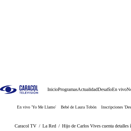
Inicio
Programas
Actualidad
Desafío
En vivo
No
En vivo 'Yo Me Llamo'
Bebé de Laura Tobón
Inscripciones 'Des
Juegos
Caracol TV
/
La Red
/
Hijo de Carlos Vives cuenta detalles 