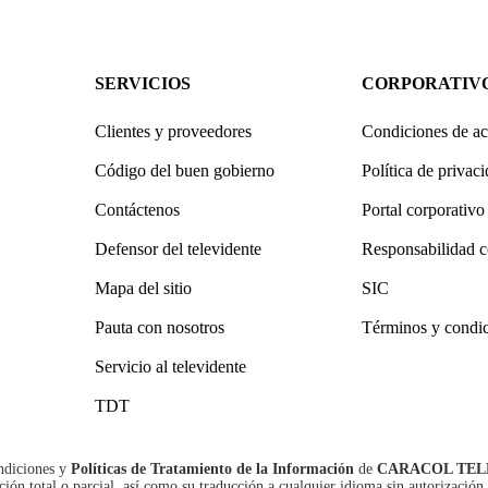
SERVICIOS
CORPORATIV
Clientes y proveedores
Condiciones de ac
Código del buen gobierno
Política de privac
Contáctenos
Portal corporativo
Defensor del televidente
Responsabilidad c
Mapa del sitio
SIC
Pauta con nosotros
Términos y condi
Servicio al televidente
TDT
ndiciones
y
Políticas de Tratamiento de la Información
de
CARACOL TEL
n total o parcial, así como su traducción a cualquier idioma sin autorización 