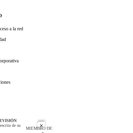
O
ceso a la red
idad
orporativa
ciones
EVISIÓN
escrita de su
close
MIEMBRO DE: