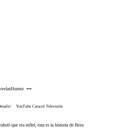
PUBLICIDAD
velas
Humor
Desafío'
YouTube Caracol Televisión
brió que era infiel, esta es la historia de Bera