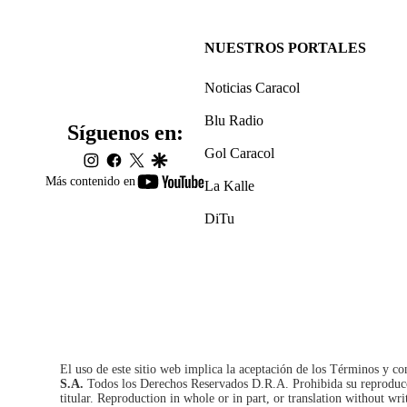
NUESTROS PORTALES
Noticias Caracol
Blu Radio
Síguenos en:
Gol Caracol
instagram
facebook
twitter
google
youtube-
Más contenido en
La Kalle
footer
DiTu
El uso de este sitio web implica la aceptación de los
Términos y co
S.A.
Todos los Derechos Reservados D.R.A. Prohibida su reproducció
titular. Reproduction in whole or in part, or translation without wri