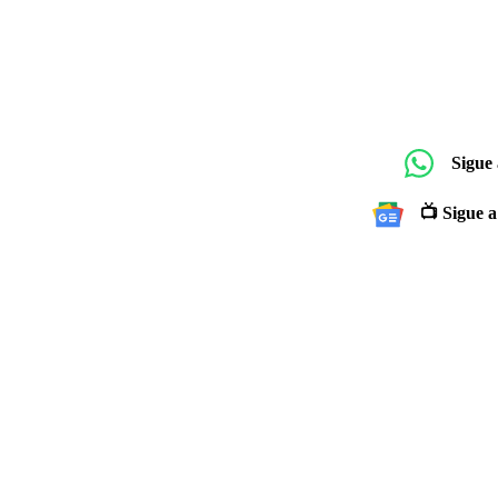
Sigue
📺 Sigue a