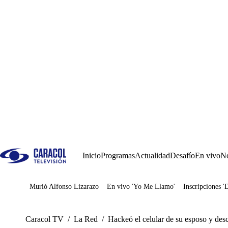
Inicio
Programas
Actualidad
Desafío
En vivo
No
Murió Alfonso Lizarazo
En vivo 'Yo Me Llamo'
Inscripciones '
Juegos
Caracol TV
/
La Red
/
Hackeó el celular de su esposo y descu