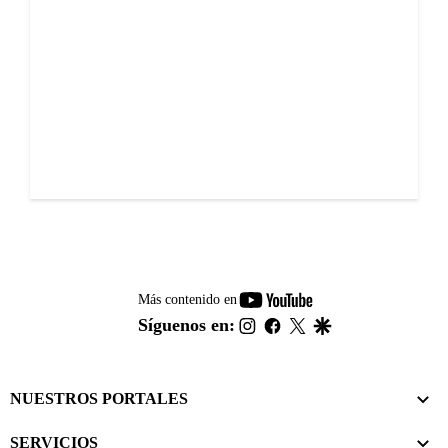
youtube-
Más contenido en
footer
instagram
facebook
twitter
google
Síguenos en:
NUESTROS PORTALES
SERVICIOS