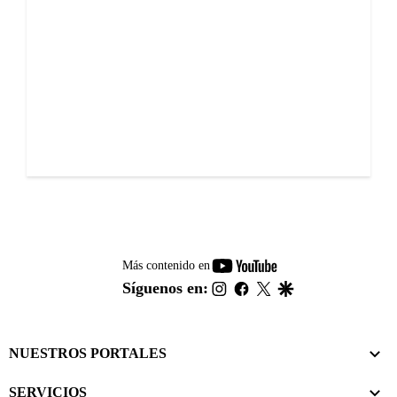
youtube-
Más contenido en
footer
instagram
facebook
twitter
google
Síguenos en:
NUESTROS PORTALES
SERVICIOS