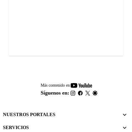
youtube-
Más contenido en
footer
instagram
facebook
twitter
google
Síguenos en:
NUESTROS PORTALES
SERVICIOS