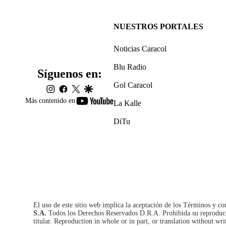
NUESTROS PORTALES
Noticias Caracol
Blu Radio
Síguenos en:
Gol Caracol
instagram
facebook
twitter
google
youtube-
Más contenido en
La Kalle
footer
DiTu
El uso de este sitio web implica la aceptación de los
Términos y co
S.A.
Todos los Derechos Reservados D.R.A. Prohibida su reproducció
titular. Reproduction in whole or in part, or translation without wri