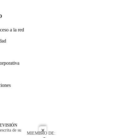
O
ceso a la red
idad
orporativa
ciones
EVISIÓN
escrita de su
close
MIEMBRO DE: