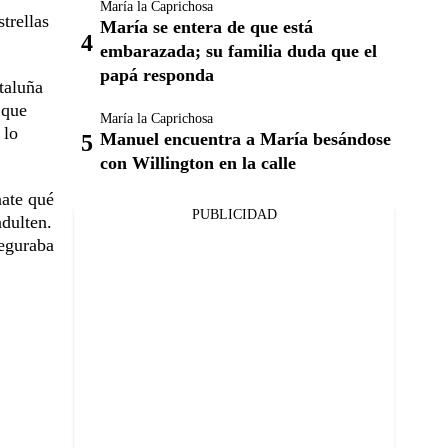
María la Caprichosa
trellas
María se entera de que está
embarazada; su familia duda que el
papá responda
taluña
 que
María la Caprichosa
 lo
Manuel encuentra a María besándose
con Willington en la calle
nate qué
PUBLICIDAD
ndulten.
seguraba