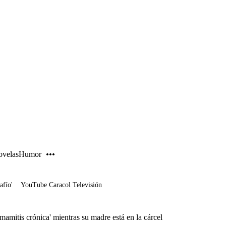
PUBLICIDAD
velas
Humor
afío'
YouTube Caracol Televisión
 'mamitis crónica' mientras su madre está en la cárcel