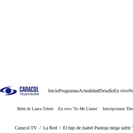
Inicio
Programas
Actualidad
Desafío
En vivo
No
Bebé de Laura Tobón
En vivo 'Yo Me Llamo'
Inscripciones 'Des
Juegos
Caracol TV
/
La Red
/
El hijo de Isabel Pantoja niega sufrir