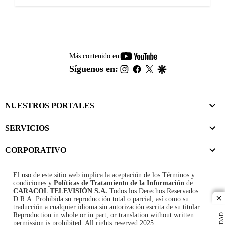
youtube-
Más contenido en
footer
instagram
facebook
twitter
google
Síguenos en:
NUESTROS PORTALES
SERVICIOS
CORPORATIVO
El uso de este sitio web implica la aceptación de los
Términos y
condiciones
y
Políticas de Tratamiento de la Información
de
CARACOL TELEVISIÓN S.A.
Todos los Derechos Reservados
D.R.A. Prohibida su reproducción total o parcial, así como su
cl
traducción a cualquier idioma sin autorización escrita de su titular.
Reproduction in whole or in part, or translation without written
permission is prohibited. All rights reserved 2025.