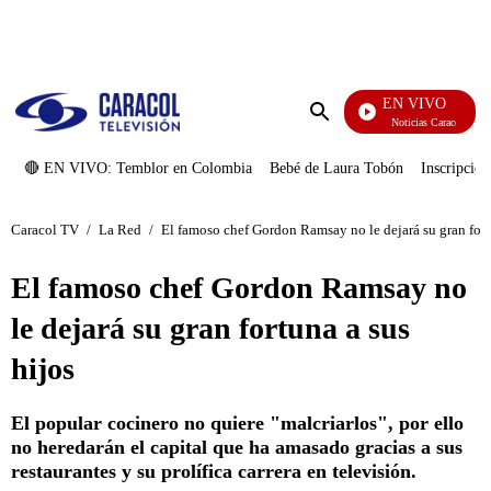
PUBLICIDAD
EN VIVO
Noticias Caracol
Enviar
búsqueda
🔴 EN VIVO: Temblor en Colombia
Bebé de Laura Tobón
Inscripcion
Caracol TV
/
La Red
/
El famoso chef Gordon Ramsay no le dejará su gran fort
El famoso chef Gordon Ramsay no
le dejará su gran fortuna a sus
hijos
El popular cocinero no quiere "malcriarlos", por ello
no heredarán el capital que ha amasado gracias a sus
restaurantes y su prolífica carrera en televisión.