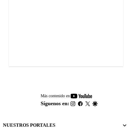
youtube-
Más contenido en
footer
instagram
facebook
twitter
google
Síguenos en:
NUESTROS PORTALES