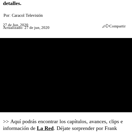
detalles.
Por:
Caracol Televisión
27 de Jun, 2020
Compartir
Actualizado: 27 de jun, 2020
>> Aquí podrás encontrar los capítulos, avances, clips e
información de
La Red
. Déjate sorprender por Frank