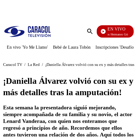
PUBLICIDAD
EN VIVO
Cuentos De Los Hermanos Grimm
Enviar
búsqueda
En vivo 'Yo Me Llamo'
Bebé de Laura Tobón
Inscripciones 'Desafío'
Caracol TV
/
La Red
/
¡Daniella Álvarez volvió con su ex y más detalles tras 
¡Daniella Álvarez volvió con su ex y
más detalles tras la amputación!
Esta semana la presentadora siguió mejorando,
siempre acompañada de su familia y su novio, el actor
Lenard Vanderaa, con quien nos enteramos que
regresó a principios de año. Recordemos que ellos
antes tuvieron una relación de dos años. Aquí todos los