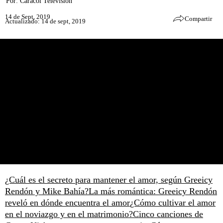
Por:
Caracol Televisión
14 de Sept, 2019
Compartir
Actualizado: 14 de sept, 2019
¿Cuál es el secreto para mantener el amor, según Greeicy
Rendón y Mike Bahía?
La más romántica: Greeicy Rendón
reveló en dónde encuentra el amor
¿Cómo cultivar el amor
en el noviazgo y en el matrimonio?
Cinco canciones de