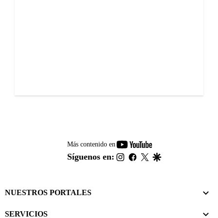
youtube-
Más contenido en
footer
instagram
facebook
twitter
google
Síguenos en:
NUESTROS PORTALES
SERVICIOS