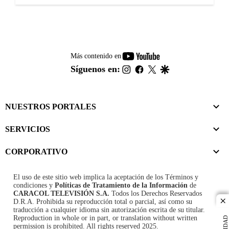
youtube-
Más contenido en
footer
instagram
facebook
twitter
google
Síguenos en:
NUESTROS PORTALES
SERVICIOS
CORPORATIVO
El uso de este sitio web implica la aceptación de los
Términos y
condiciones
y
Políticas de Tratamiento de la Información
de
CARACOL TELEVISIÓN S.A.
Todos los Derechos Reservados
D.R.A. Prohibida su reproducción total o parcial, así como su
cl
traducción a cualquier idioma sin autorización escrita de su titular.
Reproduction in whole or in part, or translation without written
permission is prohibited. All rights reserved 2025.