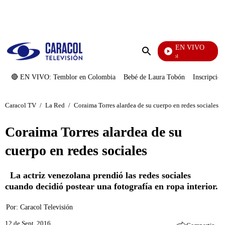
PUBLICIDAD
EN VIVO
Noticias Caracol
Enviar
búsqueda
🔴 EN VIVO: Temblor en Colombia
Bebé de Laura Tobón
Inscripcion
Caracol TV
/
La Red
/
Coraima Torres alardea de su cuerpo en redes sociales
Coraima Torres alardea de su
cuerpo en redes sociales
La actriz venezolana prendió las redes sociales
cuando decidió postear una fotografía en ropa interior.
Por:
Caracol Televisión
12 de Sept, 2016