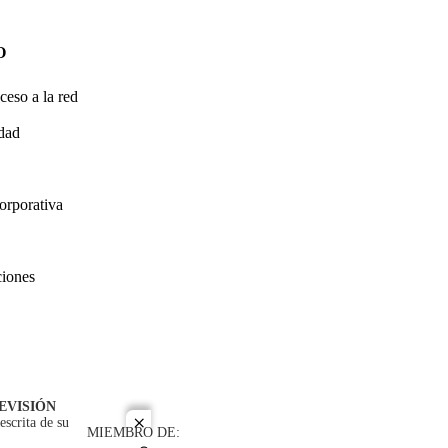
O
ceso a la red
idad
orporativa
ciones
EVISIÓN
escrita de su
close
MIEMBRO DE: