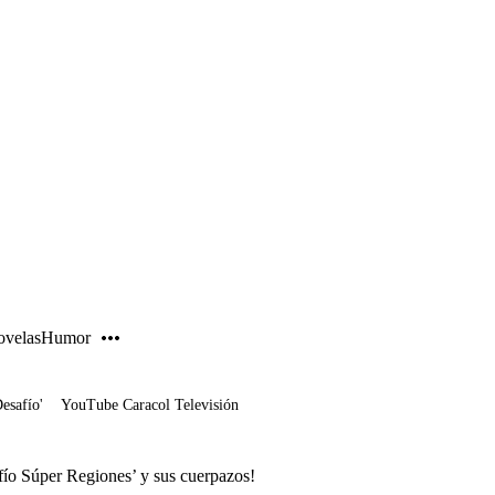
PUBLICIDAD
velas
Humor
Desafío'
YouTube Caracol Televisión
afío Súper Regiones’ y sus cuerpazos!