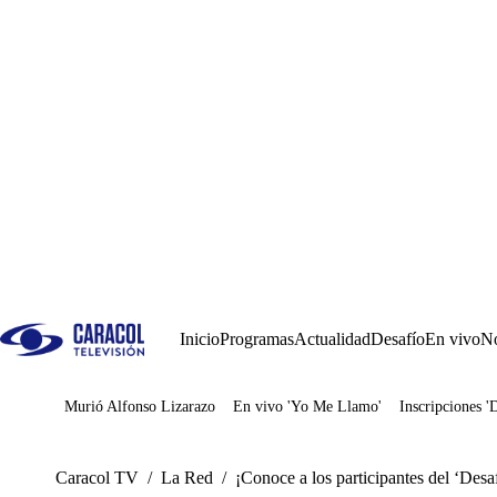
Inicio
Programas
Actualidad
Desafío
En vivo
No
Murió Alfonso Lizarazo
En vivo 'Yo Me Llamo'
Inscripciones '
Juegos
Caracol TV
/
La Red
/
¡Conoce a los participantes del ‘Des