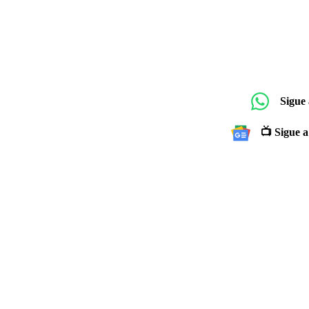
Sigue
📺 Sigue a