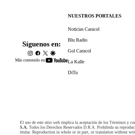
NUESTROS PORTALES
Noticias Caracol
Blu Radio
Síguenos en:
Gol Caracol
instagram
facebook
twitter
google
youtube-
Más contenido en
La Kalle
footer
DiTu
El uso de este sitio web implica la aceptación de los
Términos y co
S.A.
Todos los Derechos Reservados D.R.A. Prohibida su reproducció
titular. Reproduction in whole or in part, or translation without wri