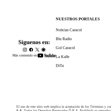
NUESTROS PORTALES
Noticias Caracol
Blu Radio
Síguenos en:
Gol Caracol
instagram
facebook
twitter
google
youtube-
Más contenido en
La Kalle
footer
DiTu
El uso de este sitio web implica la aceptación de los
Términos y co
S.A.
Todos los Derechos Reservados D.R.A. Prohibida su reproducció