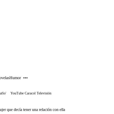
PUBLICIDAD
velas
Humor
afío'
YouTube Caracol Televisión
jer que decía tener una relación con ella