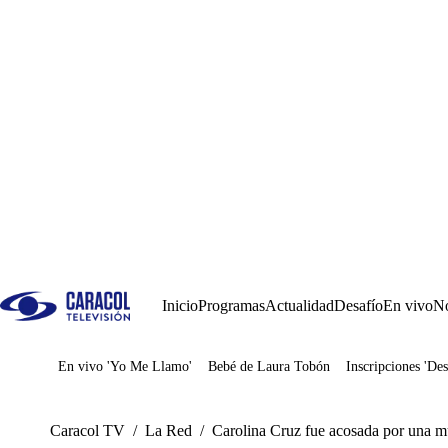
Inicio
Programas
Actualidad
Desafío
En vivo
No
En vivo 'Yo Me Llamo'
Bebé de Laura Tobón
Inscripciones 'Des
Juegos
Caracol TV
/
La Red
/
Carolina Cruz fue acosada por una mu