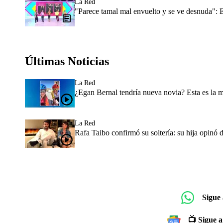
La Red
"Parece tamal mal envuelto y se ve desnuda":
Últimas Noticias
La Red
¿Egan Bernal tendría nueva novia? Esta es la 
La Red
Rafa Taibo confirmó su soltería: su hija opinó 
Sigue
📺 Sigue a