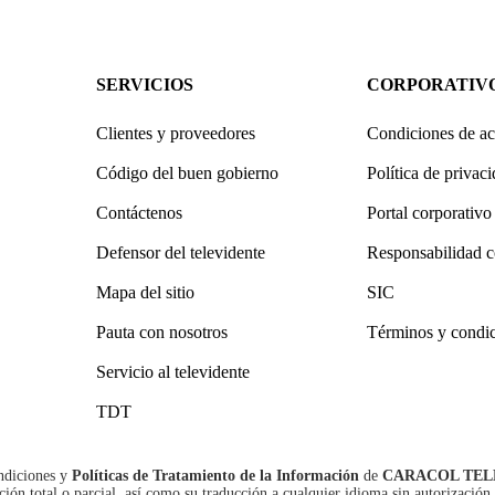
SERVICIOS
CORPORATIV
Clientes y proveedores
Condiciones de ac
Código del buen gobierno
Política de privac
Contáctenos
Portal corporativo
Defensor del televidente
Responsabilidad c
Mapa del sitio
SIC
Pauta con nosotros
Términos y condi
Servicio al televidente
TDT
ndiciones
y
Políticas de Tratamiento de la Información
de
CARACOL TEL
n total o parcial, así como su traducción a cualquier idioma sin autorización 