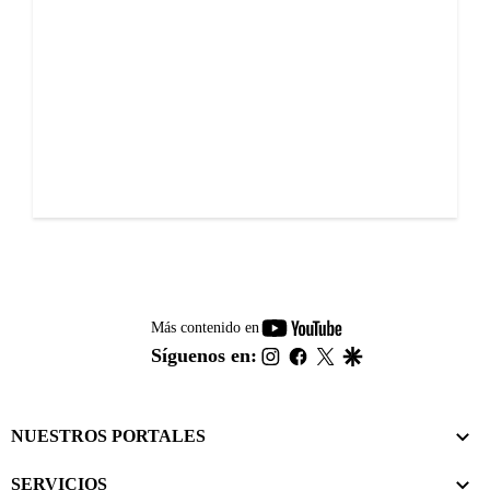
youtube-
Más contenido en
footer
instagram
facebook
twitter
google
Síguenos en:
NUESTROS PORTALES
SERVICIOS