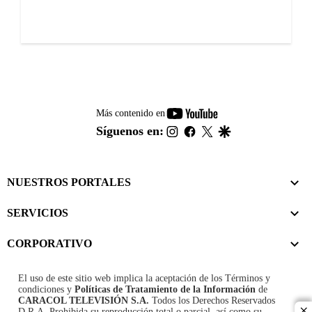
youtube-
Más contenido en
footer
instagram
facebook
twitter
google
Síguenos en:
NUESTROS PORTALES
SERVICIOS
CORPORATIVO
El uso de este sitio web implica la aceptación de los
Términos y
condiciones
y
Políticas de Tratamiento de la Información
de
CARACOL TELEVISIÓN S.A.
Todos los Derechos Reservados
D.R.A. Prohibida su reproducción total o parcial, así como su