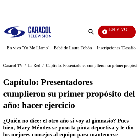
PUBLICIDAD
EN VIVO
Mi Pecado
Enviar
búsqueda
En vivo 'Yo Me Llamo'
Bebé de Laura Tobón
Inscripciones 'Desafío'
Caracol TV
/
La Red
/
Capítulo: Presentadores cumplieron su primer propósito 
Capítulo: Presentadores
cumplieron su primer propósito del
año: hacer ejercicio
¿Quién no dice: el otro año sí voy al gimnasio? Pues
bien, Mary Méndez se puso la pinta deportiva y le dio
los mejores consejos al equipo para mantenerse