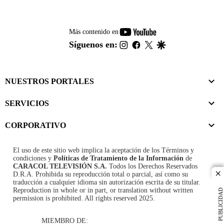
youtube-
Más contenido en
footer
instagram
facebook
twitter
google
Síguenos en:
NUESTROS PORTALES
SERVICIOS
CORPORATIVO
El uso de este sitio web implica la aceptación de los
Términos y
condiciones
y
Políticas de Tratamiento de la Información
de
CARACOL TELEVISIÓN S.A.
Todos los Derechos Reservados
D.R.A. Prohibida su reproducción total o parcial, así como su
cl
traducción a cualquier idioma sin autorización escrita de su titular.
Reproduction in whole or in part, or translation without written
PUBLICIDAD
permission is prohibited. All rights reserved 2025.
MIEMBRO DE: