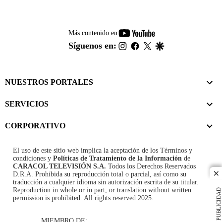
youtube-
Más contenido en
footer
instagram
facebook
twitter
google
Síguenos en:
NUESTROS PORTALES
SERVICIOS
CORPORATIVO
El uso de este sitio web implica la aceptación de los
Términos y
condiciones
y
Políticas de Tratamiento de la Información
de
CARACOL TELEVISIÓN S.A.
Todos los Derechos Reservados
D.R.A. Prohibida su reproducción total o parcial, así como su
cl
traducción a cualquier idioma sin autorización escrita de su titular.
Reproduction in whole or in part, or translation without written
PUBLICIDAD
permission is prohibited. All rights reserved 2025.
MIEMBRO DE: