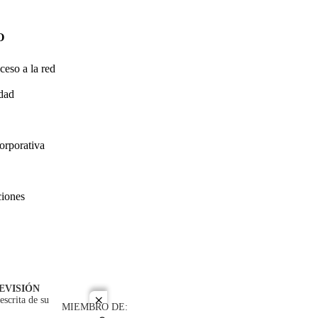
O
ceso a la red
idad
orporativa
ciones
EVISIÓN
escrita de su
close
MIEMBRO DE: