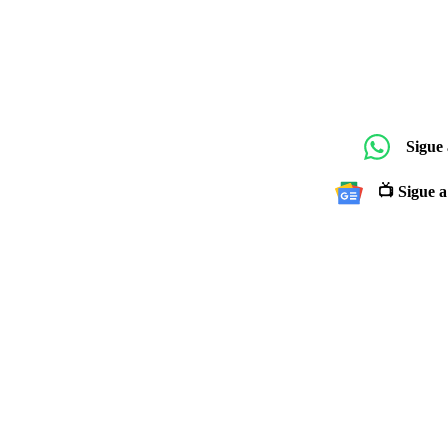
Sigue
📺 Sigue a