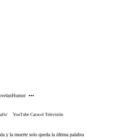
PUBLICIDAD
velas
Humor
afío'
YouTube Caracol Televisión
ida y la muerte solo queda la última palabra