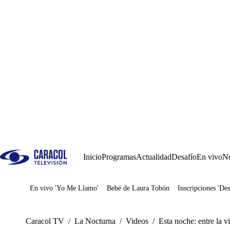
Inicio
Programas
Actualidad
Desafío
En vivo
No
En vivo 'Yo Me Llamo'
Bebé de Laura Tobón
Inscripciones 'Des
Juegos
Caracol TV
/
La Nocturna
/
Videos
/
Esta noche: entre la v