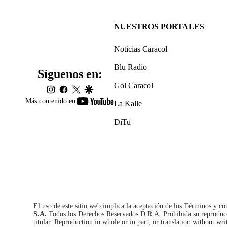
NUESTROS PORTALES
Noticias Caracol
Blu Radio
Síguenos en:
Gol Caracol
instagram
facebook
twitter
google
youtube-
Más contenido en
La Kalle
footer
DiTu
El uso de este sitio web implica la aceptación de los
Términos y co
S.A.
Todos los Derechos Reservados D.R.A. Prohibida su reproducció
titular. Reproduction in whole or in part, or translation without wri