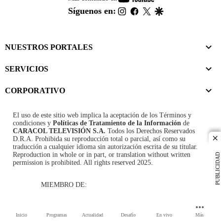
footer
instagram
facebook
twitter
google
Síguenos en:
NUESTROS PORTALES
SERVICIOS
CORPORATIVO
El uso de este sitio web implica la aceptación de los
Términos y
condiciones
y
Políticas de Tratamiento de la Información
de
CARACOL TELEVISIÓN S.A.
Todos los Derechos Reservados
D.R.A. Prohibida su reproducción total o parcial, así como su
cl
traducción a cualquier idioma sin autorización escrita de su titular.
Reproduction in whole or in part, or translation without written
PUBLICIDAD
permission is prohibited. All rights reserved 2025.
MIEMBRO DE:
Inicio
Programas
Actualidad
Desafío
En vivo
Más