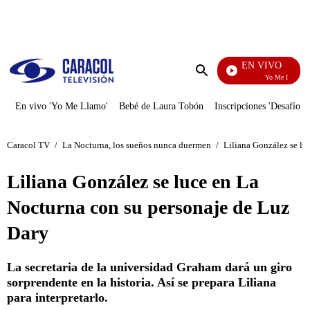
PUBLICIDAD
EN VIVO
Yo Me Llamo
Enviar
búsqueda
En vivo 'Yo Me Llamo'
Bebé de Laura Tobón
Inscripciones 'Desafío'
Caracol TV
/
La Nocturna, los sueños nunca duermen
/
Liliana González se lu
Liliana González se luce en La
Nocturna con su personaje de Luz
Dary
La secretaria de la universidad Graham dará un giro
sorprendente en la historia. Así se prepara Liliana
para interpretarlo.