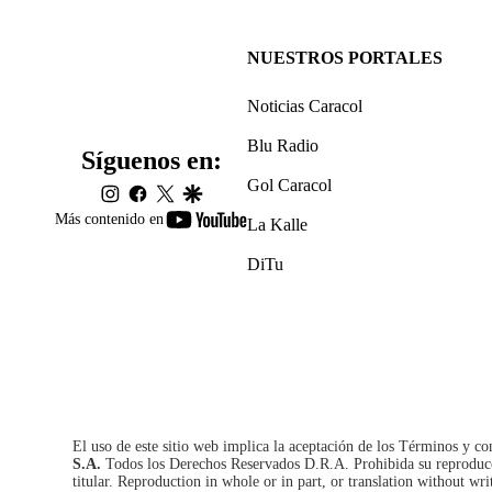
NUESTROS PORTALES
Noticias Caracol
Blu Radio
Síguenos en:
Gol Caracol
instagram
facebook
twitter
google
youtube-
Más contenido en
La Kalle
footer
DiTu
El uso de este sitio web implica la aceptación de los
Términos y co
S.A.
Todos los Derechos Reservados D.R.A. Prohibida su reproducció
titular. Reproduction in whole or in part, or translation without wri