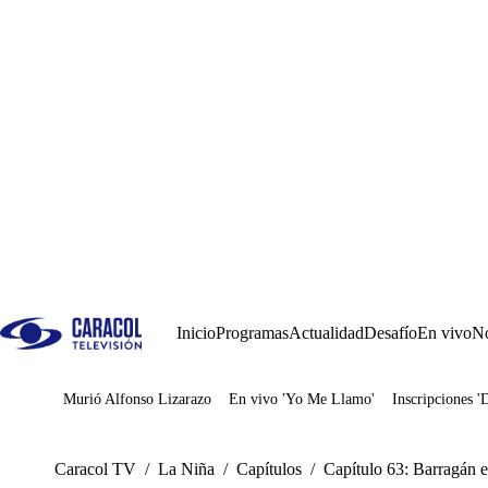
Inicio
Programas
Actualidad
Desafío
En vivo
No
Murió Alfonso Lizarazo
En vivo 'Yo Me Llamo'
Inscripciones '
Juegos
Caracol TV
/
La Niña
/
Capítulos
/
Capítulo 63: Barragán e