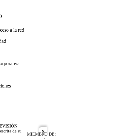
O
ceso a la red
idad
orporativa
ciones
EVISIÓN
escrita de su
close
MIEMBRO DE: