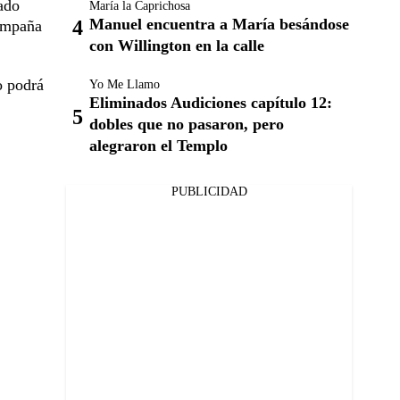
cado
María la Caprichosa
Manuel encuentra a María besándose
compaña
con Willington en la calle
o podrá
Yo Me Llamo
Eliminados Audiciones capítulo 12:
dobles que no pasaron, pero
alegraron el Templo
PUBLICIDAD