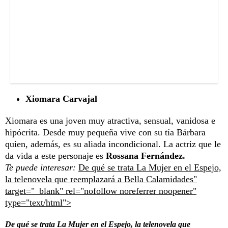
Xiomara Carvajal
Xiomara es una joven muy atractiva, sensual, vanidosa e
hipócrita. Desde muy pequeña vive con su tía Bárbara
quien, además, es su aliada incondicional. La actriz que le
da vida a este personaje es
Rossana Fernández.
Te puede interesar:
De qué se trata La Mujer en el Espejo,
la telenovela que reemplazará a Bella Calamidades"
target="_blank" rel="nofollow noreferrer noopener"
type="text/html">
De qué se trata La Mujer en el Espejo, la telenovela que