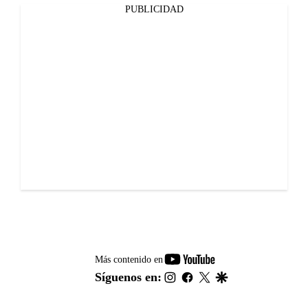
PUBLICIDAD
youtube-
Más contenido en
footer
instagram
facebook
twitter
google
Síguenos en: