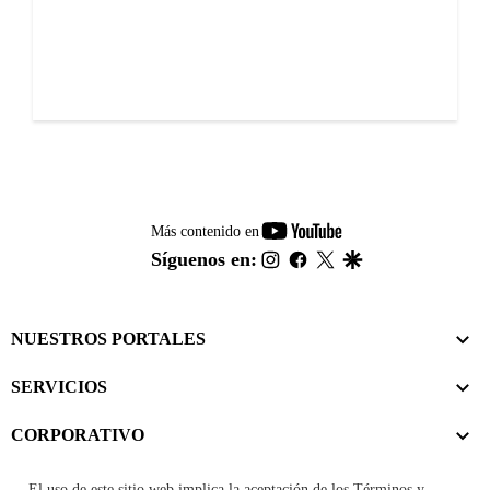
youtube-
Más contenido en
footer
instagram
facebook
twitter
google
Síguenos en:
NUESTROS PORTALES
SERVICIOS
CORPORATIVO
El uso de este sitio web implica la aceptación de los
Términos y