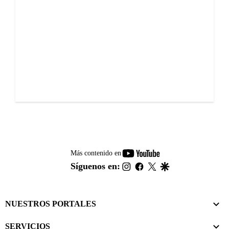
youtube-
Más contenido en
footer
instagram
facebook
twitter
google
Síguenos en:
NUESTROS PORTALES
SERVICIOS