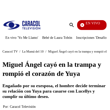
PUBLICIDAD
EN VIVO
También Caerás
Enviar
búsqueda
En vivo 'Yo Me Llamo'
Bebé de Laura Tobón
Inscripciones 'Desafío'
Caracol TV
/
La Mamá del 10
/
Miguel Ángel cayó en la trampa y rompió el c
Miguel Ángel cayó en la trampa y
rompió el corazón de Yuya
Engañado por su exesposa, el hombre decide terminar
su relación con Yuya para casarse con Lucellys y
cumplir su último deseo.
Por:
Caracol Televisión