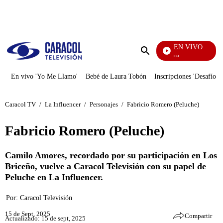
PUBLICIDAD
EN VIVO
Diario De Diana
Enviar
búsqueda
En vivo 'Yo Me Llamo'
Bebé de Laura Tobón
Inscripciones 'Desafío'
Caracol TV
/
La Influencer
/
Personajes
/
Fabricio Romero (Peluche)
Fabricio Romero (Peluche)
Camilo Amores, recordado por su participación en Los
Briceño, vuelve a Caracol Televisión con su papel de
Peluche en La Influencer.
Por:
Caracol Televisión
15 de Sept, 2025
Compartir
Actualizado: 15 de sept, 2025