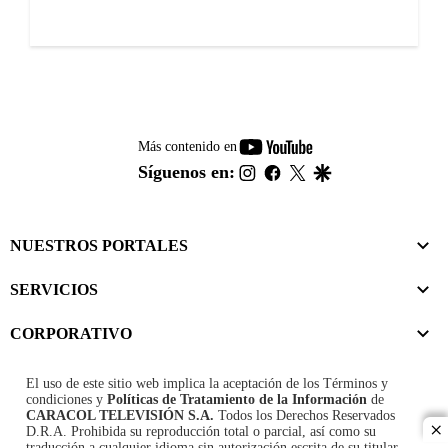
youtube-
Más contenido en
footer
instagram
facebook
twitter
google
Síguenos en:
NUESTROS PORTALES
SERVICIOS
CORPORATIVO
El uso de este sitio web implica la aceptación de los
Términos y
condiciones
y
Políticas de Tratamiento de la Información
de
CARACOL TELEVISIÓN S.A.
Todos los Derechos Reservados
D.R.A. Prohibida su reproducción total o parcial, así como su
cl
traducción a cualquier idioma sin autorización escrita de su titular.