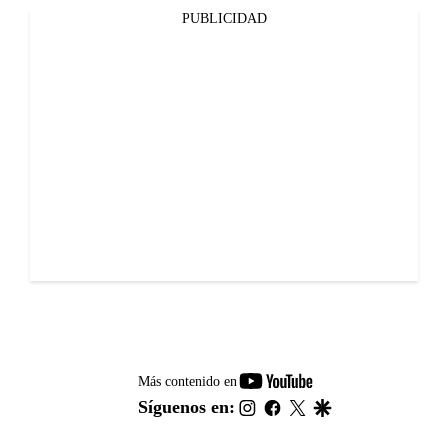
PUBLICIDAD
youtube-
Más contenido en
footer
instagram
facebook
twitter
google
Síguenos en: