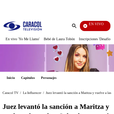
PUBLICIDAD
EN VIVO
Vecinos
Enviar
búsqueda
En vivo 'Yo Me Llamo'
Bebé de Laura Tobón
Inscripciones 'Desafío'
Inicio
Capítulos
Personajes
Caracol TV
/
La Influencer
/
Juez levantó la sanción a Maritza y vuelve a las
Juez levantó la sanción a Maritza y