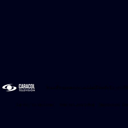
Inicio
Programas
Actualidad
Desafío
En vivo
No
En vivo 'Yo Me Llamo'
Bebé de Laura Tobón
Inscripciones 'Des
Juegos