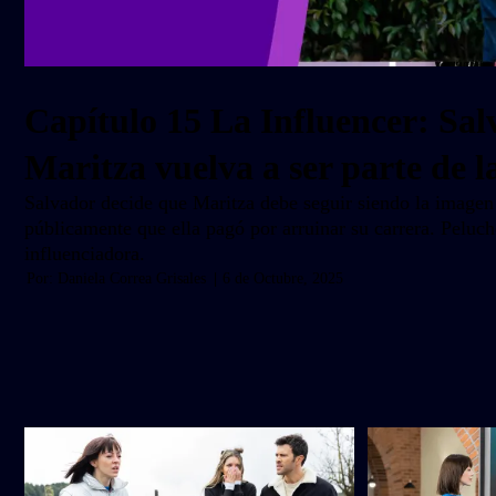
Capítulo 15 La Influencer: Sal
Maritza vuelva a ser parte de l
Salvador decide que Maritza debe seguir siendo la imagen
públicamente que ella pagó por arruinar su carrera. Peluc
influenciadora.
Por:
Daniela Correa Grisales
|
6 de Octubre, 2025