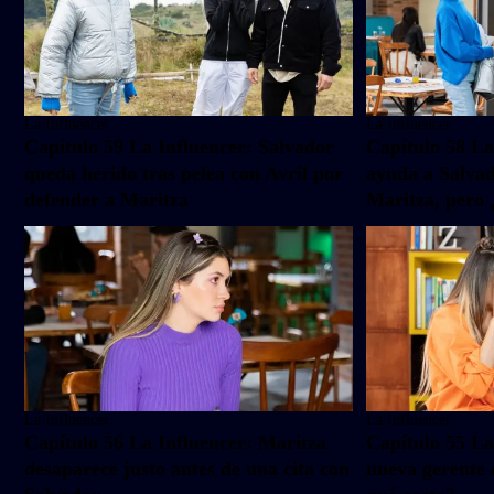
La Influencer
La Influencer
Capítulo 59 La Influencer: Salvador
Capítulo 58 La
queda herido tras pelea con Avril por
ayuda a Salvad
defender a Maritza
Maritza, pero 
La Influencer
La Influencer
Capítulo 56 La Influencer: Maritza
Capítulo 55 La
desaparece justo antes de una cita con
nueva gerente d