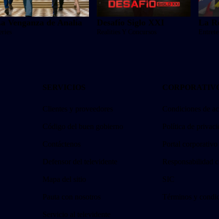
a Venganza de Analía
Desafío Siglo XXI
La R
eries
Realities Y Concursos
Entret
SERVICIOS
CORPORATIV
Clientes y proveedores
Condiciones de ac
Código del buen gobierno
Política de privac
Contáctenos
Portal corporativo
Defensor del televidente
Responsabilidad c
Mapa del sitio
SIC
Pauta con nosotros
Términos y condi
Servicio al televidente