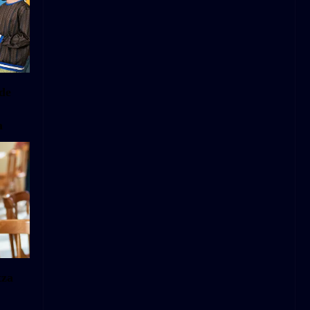
nde
a
tza