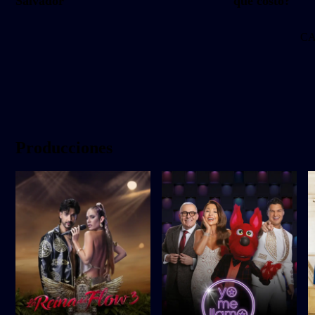
Salvador
qué costo?
C
Producciones