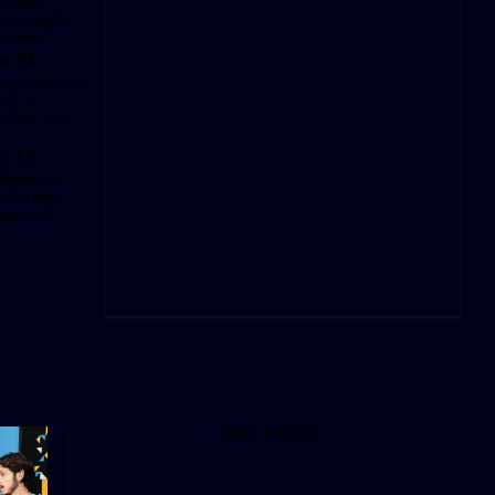
s nueva
 la pizzería,
é costo?
o 54
o puede viajar
ork y
le hace una
o 15
decide que
elva a ser
a pizzería
PUBLICIDAD