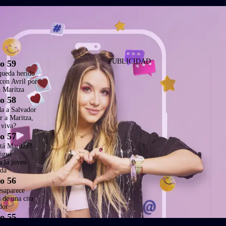
PUBLICIDAD
o 59
queda herido
 con Avril por
a Maritza
o 58
da a Salvador
r a Maritza,
 viva?
o 57
tá Maritza?
sigue
a la joven
ida
o 56
esaparece
s de una cita
dor
o 55