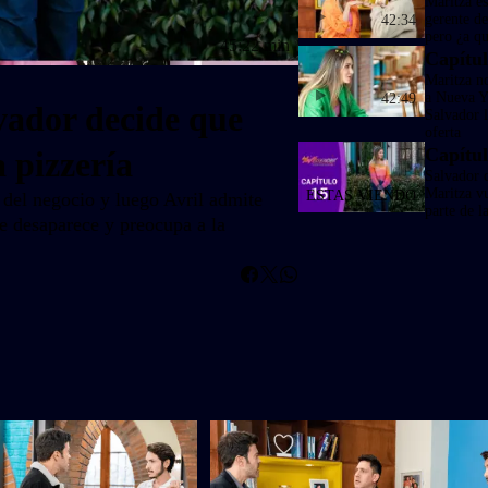
Maritza e
gerente de
42:34
pero ¿a qu
45:22 min
Capítul
Maritza n
a Nueva Y
42:49
vador decide que
Salvador 
oferta
Capítul
a pizzería
Salvador 
Maritza vu
 del negocio y luego Avril admite
parte de l
he desaparece y preocupa a la
Whatsapp
Facebook
Twitter