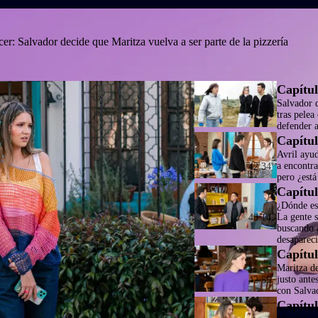
er: Salvador decide que Maritza vuelva a ser parte de la pizzería
Capítul
Salvador 
tras pelea
42:17
defender 
Capítul
Avril ayu
a encontra
42:34
pero ¿está
Capítul
¿Dónde es
La gente 
43:14
buscando 
desaparec
Capítul
Maritza d
justo ante
42:59
con Salva
Capítul