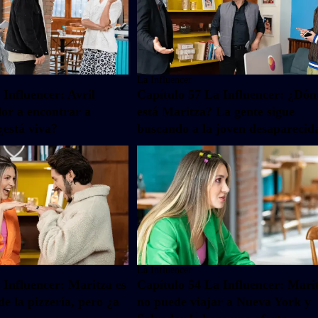
La Influencer
 Influencer: Avril
Capítulo 57 La Influencer: ¿Dó
or a encontrar a
está Maritza? La gente sigue
¿está viva?
buscando a la joven desaparecid
La Influencer
 Influencer: Maritza es
Capítulo 54 La Influencer: Mari
e la pizzería, pero ¿a
no puede viajar a Nueva York y