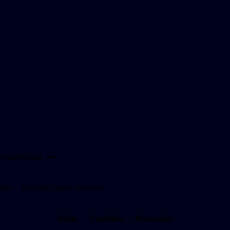
PUBLICIDAD
velas
Humor
afío'
YouTube Caracol Televisión
Inicio
Capítulos
Personajes