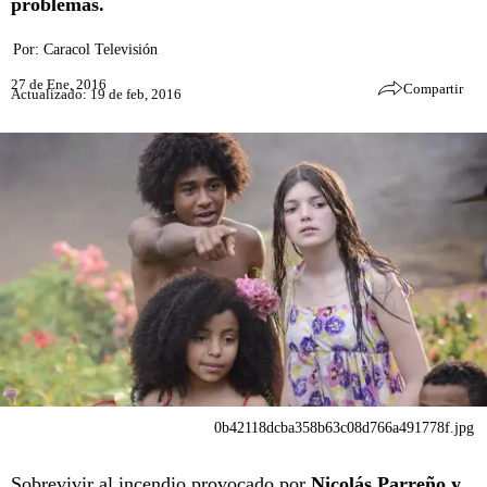
problemas.
Por:
Caracol Televisión
27 de Ene, 2016
Compartir
Actualizado: 19 de feb, 2016
0b42118dcba358b63c08d766a491778f.jpg
Sobrevivir al incendio provocado por
Nicolás Parreño y