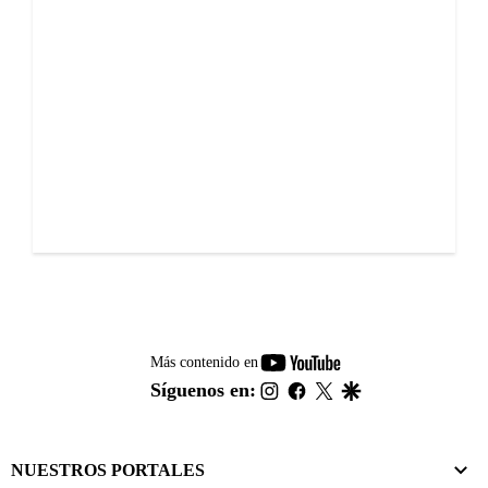
youtube-
Más contenido en
footer
instagram
facebook
twitter
google
Síguenos en:
NUESTROS PORTALES