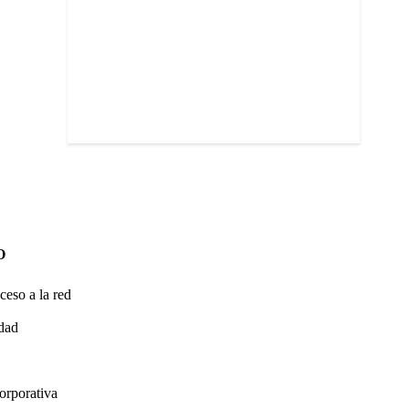
O
ceso a la red
idad
orporativa