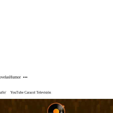
PUBLICIDAD
velas
Humor
afío'
YouTube Caracol Televisión