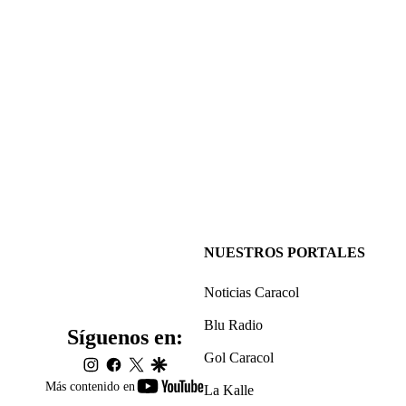
NUESTROS PORTALES
Noticias Caracol
Blu Radio
Síguenos en:
Gol Caracol
instagram
facebook
twitter
google
youtube-
Más contenido en
La Kalle
footer