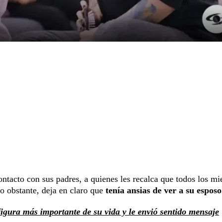
ontacto con sus padres, a quienes les recalca que todos los m
o obstante, deja en claro que
tenía ansias de ver a su esposo
figura más importante de su vida y le envió sentido mensaje