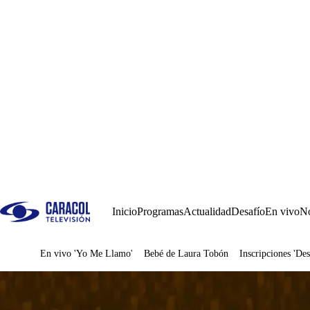
Inicio
Programas
Actualidad
Desafío
En vivo
No
En vivo 'Yo Me Llamo'
Bebé de Laura Tobón
Inscripciones 'Des
Juegos