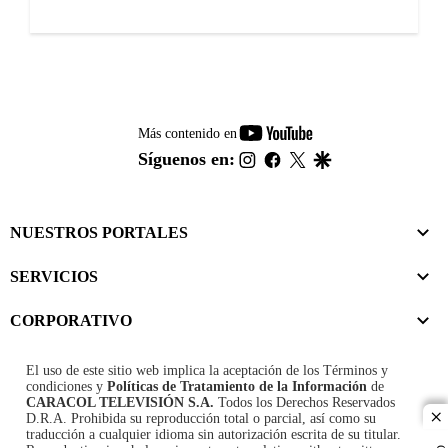
youtube-
Más contenido en
footer
instagram
facebook
twitter
google
Síguenos en:
NUESTROS PORTALES
SERVICIOS
CORPORATIVO
El uso de este sitio web implica la aceptación de los
Términos y
condiciones
y
Políticas de Tratamiento de la Información
de
CARACOL TELEVISIÓN S.A.
Todos los Derechos Reservados
D.R.A. Prohibida su reproducción total o parcial, así como su
cl
traducción a cualquier idioma sin autorización escrita de su titular.