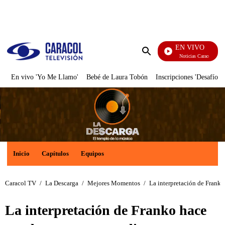
PUBLICIDAD
EN VIVO
Noticias Caracol
Enviar
búsqueda
En vivo 'Yo Me Llamo'
Bebé de Laura Tobón
Inscripciones 'Desafío'
Inicio
Capítulos
Equipos
Caracol TV
/
La Descarga
/
Mejores Momentos
/
La interpretación de Franko 
La interpretación de Franko hace