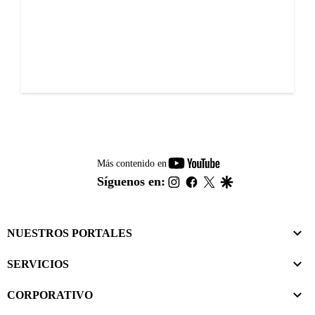
youtube-
Más contenido en
footer
instagram
facebook
twitter
google
Síguenos en:
NUESTROS PORTALES
SERVICIOS
CORPORATIVO