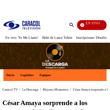
PUBLICIDAD
EN VIVO
Noticias Caracol
Enviar
búsqueda
En vivo 'Yo Me Llamo'
Bebé de Laura Tobón
Inscripciones 'Desafío'
Inicio
Capítulos
Equipos
Caracol TV
/
La Descarga
/
Mejores Momentos
/
César Amaya sorprende a los
César Amaya sorprende a los