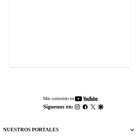
youtube-
Más contenido en
footer
instagram
facebook
twitter
google
Síguenos en:
NUESTROS PORTALES